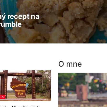
ý recept na
Crumble
O mne
STA