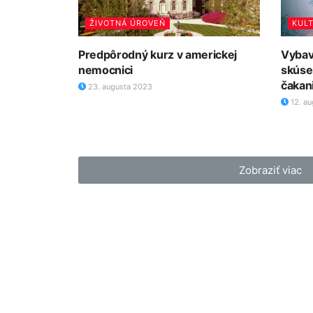
ŽIVOTNÁ ÚROVEŇ
KUL
Predpôrodný kurz v americkej
Vybav
nemocnici
skúse
čakan
23. augusta 2023
12. au
Zobraziť viac