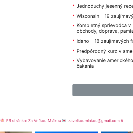
Jednoduchý jesenný rece
Wisconsin – 19 zaujímav
Kompletný sprievodca v N
obchody, doprava, pamia
Idaho – 18 zaujímavých f
Predpôrodný kurz v amer
Vybavovanie amerického
čakania
e
FB stránka: Za Veľkou Mlákou
zavelkoumlakou@gmail.com
#