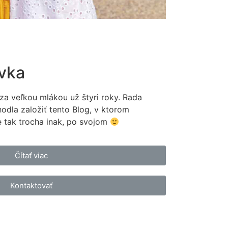
vka
za veľkou mlákou už štyri roky. Rada
odla založiť tento Blog, v ktorom
e tak trocha inak, po svojom
Čítať viac
Kontaktovať