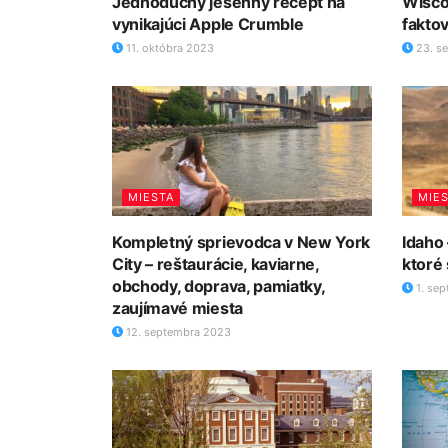
Jednoduchý jesenný recept na
Wisco
vynikajúci Apple Crumble
fakto
11. októbra 2023
23. s
MIESTA
MIE
Kompletný sprievodca v New York
Idaho 
City – reštaurácie, kaviarne,
ktoré
obchody, doprava, pamiatky,
1. se
zaujímavé miesta
12. septembra 2023