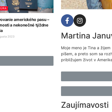
TÚRA
ovanie amerického pasu –
nosti a nekonečné týždne
ia
Martina Janu
gusta 2023
Moje meno je Tina a žijem 
píšem, a preto som sa rozh
približujem život v Amerik
Zaujímavosti