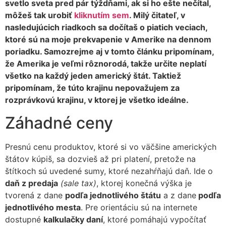
svetlo sveta pred pár týždňami, ak si ho ešte nečítal,
môžeš tak urobiť
kliknutím sem
. Milý čitateľ, v
nasledujúcich riadkoch sa dočítaš o piatich veciach,
ktoré sú na moje prekvapenie v Amerike na dennom
poriadku. Samozrejme aj v tomto článku pripomínam,
že Amerika je veľmi rôznorodá, takže určite neplatí
všetko na každý jeden americký štát. Taktiež
pripomínam, že túto krajinu nepovažujem za
rozprávkovú krajinu, v ktorej je všetko ideálne.
Záhadné ceny
Presnú cenu produktov, ktoré si vo väčšine amerických
štátov kúpiš, sa dozvieš až pri platení, pretože na
štítkoch sú uvedené sumy, ktoré nezahŕňajú daň. Ide o
daň z predaja
(sale tax)
, ktorej konečná výška je
tvorená z dane
podľa jednotlivého štátu
a z dane
podľa
jednotlivého mesta
. Pre orientáciu sú na internete
dostupné
kalkulačky daní
, ktoré pomáhajú vypočítať