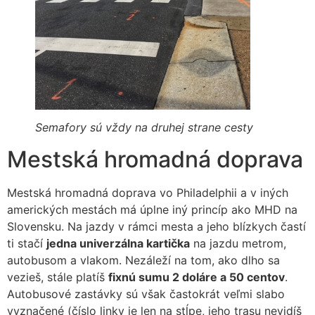
Semafory sú vždy na druhej strane cesty
Mestská hromadná doprava
Mestská hromadná doprava vo Philadelphii a v iných
amerických mestách má úplne iný princíp ako MHD na
Slovensku. Na jazdy v rámci mesta a jeho blízkych častí
ti stačí
jedna univerzálna kartička
na jazdu metrom,
autobusom a vlakom. Nezáleží na tom, ako dlho sa
vezieš, stále platíš
fixnú sumu 2 doláre a 50 centov
.
Autobusové zastávky sú však častokrát veľmi slabo
vyznačené (číslo linky je len na stĺpe, jeho trasu nevidíš