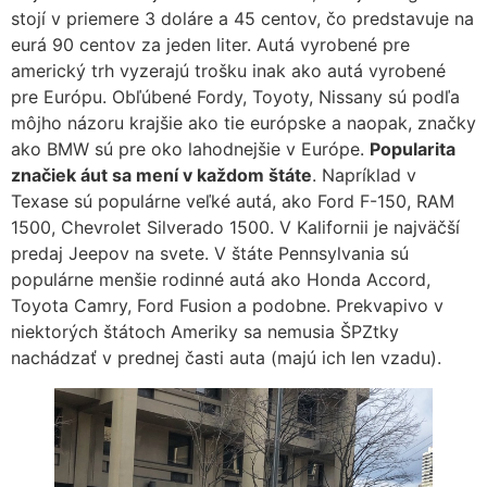
stojí v priemere 3 doláre a 45 centov, čo predstavuje na
eurá 90 centov za jeden liter. Autá vyrobené pre
americký trh vyzerajú trošku inak ako autá vyrobené
pre Európu. Obľúbené Fordy, Toyoty, Nissany sú podľa
môjho názoru krajšie ako tie európske a naopak, značky
ako BMW sú pre oko lahodnejšie v Európe.
Popularita
značiek áut sa mení v každom štáte
. Napríklad v
Texase sú populárne veľké autá, ako Ford F-150, RAM
1500, Chevrolet Silverado 1500. V Kalifornii je najväčší
predaj Jeepov na svete. V štáte Pennsylvania sú
populárne menšie rodinné autá ako Honda Accord,
Toyota Camry, Ford Fusion a podobne. Prekvapivo v
niektorých štátoch Ameriky sa nemusia ŠPZtky
nachádzať v prednej časti auta (majú ich len vzadu).