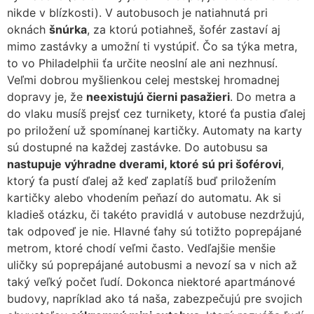
nikde v blízkosti). V autobusoch je natiahnutá pri
oknách
šnúrka
, za ktorú potiahneš, šofér zastaví aj
mimo zastávky a umožní ti vystúpiť. Čo sa týka metra,
to vo Philadelphii ťa určite neoslní ale ani nezhnusí.
Veľmi dobrou myšlienkou celej mestskej hromadnej
dopravy je, že
neexistujú čierni pasažieri
. Do metra a
do vlaku musíš prejsť cez turnikety, ktoré ťa pustia ďalej
po priložení už spomínanej kartičky. Automaty na karty
sú dostupné na každej zastávke. Do autobusu sa
nastupuje výhradne dverami, ktoré sú pri šoférovi
,
ktorý ťa pustí ďalej až keď zaplatíš buď priložením
kartičky alebo vhodením peňazí do automatu. Ak si
kladieš otázku, či takéto pravidlá v autobuse nezdržujú,
tak odpoveď je nie. Hlavné ťahy sú totižto poprepájané
metrom, ktoré chodí veľmi často. Vedľajšie menšie
uličky sú poprepájané autobusmi a nevozí sa v nich až
taký veľký počet ľudí. Dokonca niektoré apartmánové
budovy, napríklad ako tá naša, zabezpečujú pre svojich