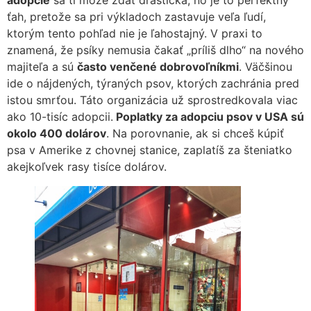
adopcie
sa ti môže zdať drastická, no je to perfektný
ťah, pretože sa pri výkladoch zastavuje veľa ľudí,
ktorým tento pohľad nie je ľahostajný. V praxi to
znamená, že psíky nemusia čakať „príliš dlho“ na nového
majiteľa a sú
často venčené dobrovoľníkmi
. Väčšinou
ide o nájdených, týraných psov, ktorých zachránia pred
istou smrťou. Táto organizácia už sprostredkovala viac
ako 10-tisíc adopcii.
Poplatky za adopciu psov v USA sú
okolo 400 dolárov
. Na porovnanie, ak si chceš kúpiť
psa v Amerike z chovnej stanice, zaplatíš za šteniatko
akejkoľvek rasy tisíce dolárov.