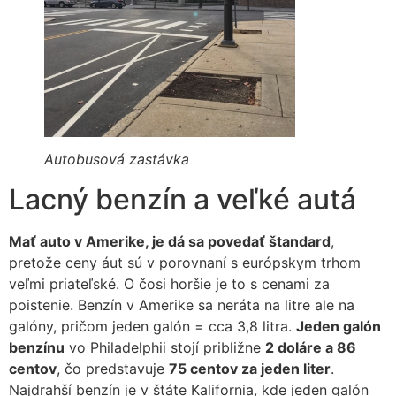
Autobusová zastávka
Lacný benzín a veľké autá
Mať auto v Amerike, je dá sa povedať štandard
,
pretože ceny áut sú v porovnaní s európskym trhom
veľmi priateľské. O čosi horšie je to s cenami za
poistenie. Benzín v Amerike sa neráta na litre ale na
galóny, pričom jeden galón = cca 3,8 litra.
Jeden galón
benzínu
vo Philadelphii stojí približne
2 doláre a 86
centov
, čo predstavuje
75 centov za jeden liter
.
Najdrahší benzín je v štáte Kalifornia, kde jeden galón