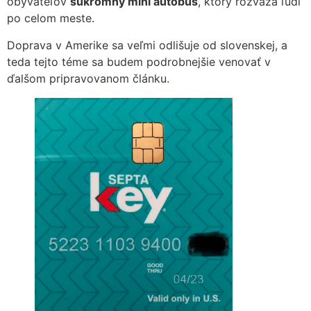
obyvateľov
súkromný mini autobus
, ktorý rozváža ľudí
po celom meste.
Doprava v Amerike sa veľmi odlišuje od slovenskej, a
teda tejto téme sa budem podrobnejšie venovať v
ďalšom pripravovanom článku.