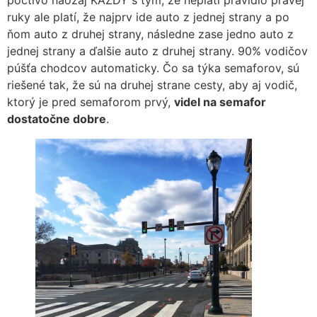
poctivo naozaj KAŽDÝ s tým, že neplatí pravidlo pravej
ruky ale platí, že najprv ide auto z jednej strany a po
ňom auto z druhej strany, následne zase jedno auto z
jednej strany a ďalšie auto z druhej strany. 90% vodičov
púšťa chodcov automaticky. Čo sa týka semaforov, sú
riešené tak, že sú na druhej strane cesty, aby aj vodič,
ktorý je pred semaforom prvý,
videl na semafor
dostatočne dobre
.