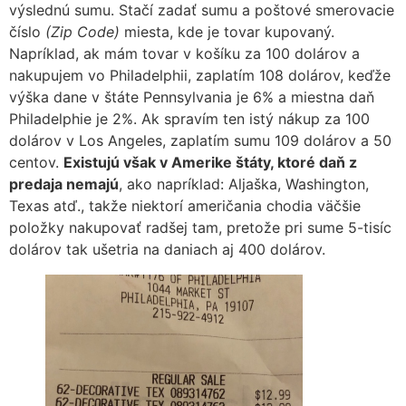
výslednú sumu. Stačí zadať sumu a poštové smerovacie
číslo
(Zip Code)
miesta, kde je tovar kupovaný.
Napríklad, ak mám tovar v košíku za 100 dolárov a
nakupujem vo Philadelphii, zaplatím 108 dolárov, keďže
výška dane v štáte Pennsylvania je 6% a miestna daň
Philadelphie je 2%. Ak spravím ten istý nákup za 100
dolárov v Los Angeles, zaplatím sumu 109 dolárov a 50
centov.
Existujú však v Amerike štáty, ktoré daň z
predaja nemajú
, ako napríklad: Aljaška, Washington,
Texas atď., takže niektorí američania chodia väčšie
položky nakupovať radšej tam, pretože pri sume 5-tisíc
dolárov tak ušetria na daniach aj 400 dolárov.