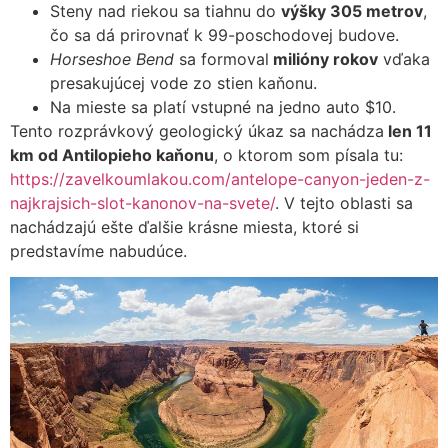
Steny nad riekou sa tiahnu do
výšky 305 metrov
,
čo sa dá prirovnať k 99-poschodovej budove.
Horseshoe Bend
sa formoval
milióny rokov
vďaka
presakujúcej vode zo stien kaňonu.
Na mieste sa platí vstupné na jedno auto $10.
Tento rozprávkový geologický úkaz sa nachádza
len 11
km od Antilopieho kaňonu
, o ktorom som písala tu:
https://zavelkoumlakou.com/antelope-canyon-jeden-z-
najkrajsich-slot-kanonov-na-svete/
. V tejto oblasti sa
nachádzajú ešte ďalšie krásne miesta, ktoré si
predstavíme nabudúce.