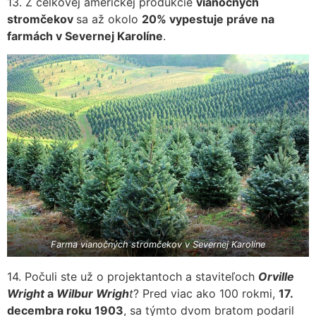
13. Z celkovej americkej produkcie
vianočných
stromčekov
sa až okolo
20% vypestuje práve na
farmách v Severnej Karolíne
.
Farma vianočných stromčekov v Severnej Karolíne
14. Počuli ste už o projektantoch a staviteľoch
Orville
Wright
a
Wilbur
Wrigh
t
? Pred viac ako 100 rokmi,
17.
decembra roku 1903
, sa týmto dvom bratom podaril