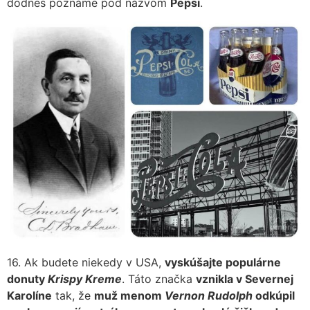
dodnes poznáme pod názvom
Pepsi
.
16. Ak budete niekedy v USA,
vyskúšajte populárne
donuty
Krispy Kreme
. Táto značka
vznikla v Severnej
Karolíne
tak, že
muž menom
Vernon Rudolph
odkúpil