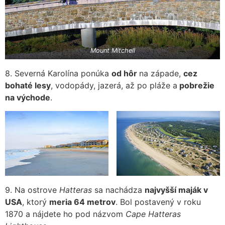
Mount Mitchell
8. Severná Karolína ponúka
od hôr
na západe,
cez
bohaté lesy
, vodopády, jazerá, až po pláže a
pobrežie
na východe
.
9. Na ostrove
Hatteras
sa nachádza
najvyšší maják v
USA
, ktorý
meria 64 metrov
. Bol postavený v roku
1870 a nájdete ho pod názvom
Cape Hatteras