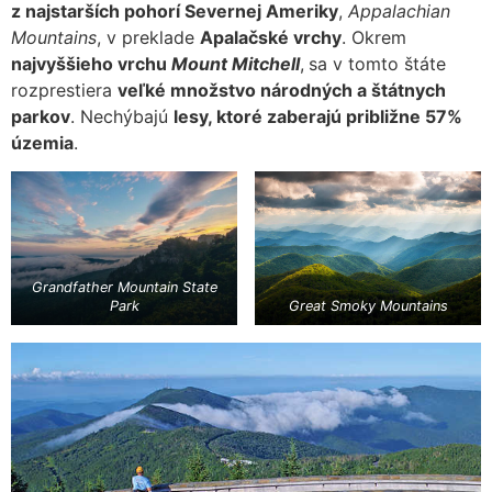
z najstarších pohorí Severnej Ameriky
,
Appalachian
Mountains
, v preklade
Apalačské vrchy
. Okrem
najvyššieho vrchu
Mount Mitchell
,
sa v tomto štáte
rozprestiera
veľké množstvo národných a štátnych
parkov
. Nechýbajú
lesy, ktoré zaberajú približne 57%
územia
.
Grandfather Mountain State
Park
Great Smoky Mountains