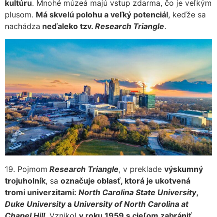
kultúru
. Mnohé múzeá majú vstup zdarma, čo je veľkým
plusom.
Má skvelú polohu a veľký potenciál
, keďže sa
nachádza
neďaleko tzv.
Research Triangle
.
19. Pojmom
Research Triangle
, v preklade
výskumný
trojuholník
, sa
označuje oblasť, ktorá je ukotvená
tromi univerzitami:
North Carolina State University
,
Duke University
a
University of North Carolina at
Chapel Hill
. Vznikol
v roku 1959 s cieľom zabrániť