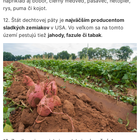
napríklad aj bobor, čierny medveď, pásavec, netopier,
rys, puma či kojot.
12. Štát dechtovej päty je
najväčším producentom
sladkých zemiakov
v USA. Vo veľkom sa na tomto
území pestujú tiež
jahody, fazule či tabak
.