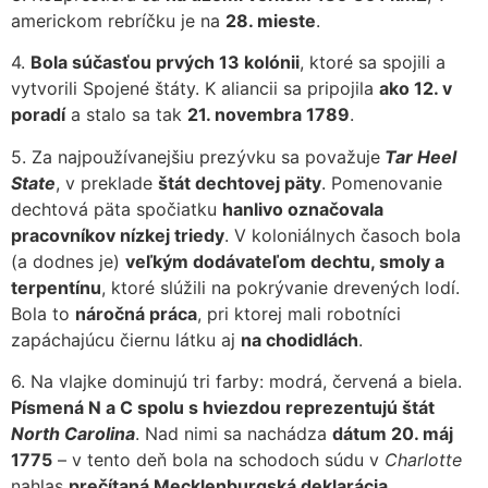
americkom rebríčku je na
28. mieste
.
4.
Bola súčasťou prvých 13 kolónii
, ktoré sa spojili a
vytvorili Spojené štáty. K aliancii sa pripojila
ako 12. v
poradí
a stalo sa tak
21. novembra 1789
.
5. Za najpoužívanejšiu prezývku sa považuje
Tar Heel
State
, v preklade
štát dechtovej päty
. Pomenovanie
dechtová päta spočiatku
hanlivo označovala
pracovníkov nízkej triedy
. V koloniálnych časoch bola
(a dodnes je)
veľkým dodávateľom dechtu, smoly a
terpentínu
, ktoré slúžili na pokrývanie drevených lodí.
Bola to
náročná práca
, pri ktorej mali robotníci
zapáchajúcu čiernu látku aj
na chodidlách
.
6. Na vlajke dominujú tri farby: modrá, červená a biela.
Písmená N a C spolu s hviezdou reprezentujú štát
North Carolina
. Nad nimi sa nachádza
dátum 20. máj
1775
– v tento deň bola na schodoch súdu v
Charlotte
nahlas
prečítaná Mecklenburgská deklarácia