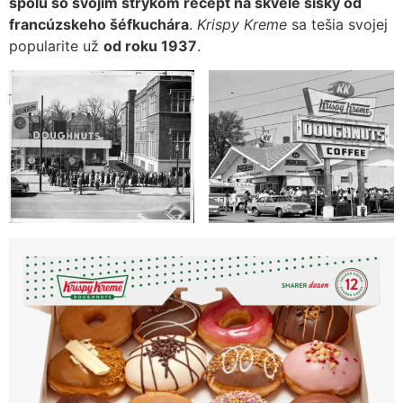
spolu so svojím strýkom recept na skvelé šišky od
francúzskeho šéfkuchára
.
Krispy Kreme
sa tešia svojej
popularite už
od roku 1937
.