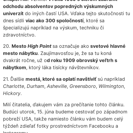
odchodu absolventov popredných výskumných
univerzít
do iných častí USA. Vďaka tejto skutočnosti tu
dnes sídli
viac ako 300 spoločností
, ktoré sa
špecializujú napríklad na výskum, techniku či
zdravotníctvo.
20.
Mesto
High Point
sa označuje ako
svetové hlavné
mesto nábytku
. Zaujímavosťou je, že sa tu koná
dvakrát ročne, už o
d roku 1909 obrovský veľtrh s
nábytkom
, ktorý láka tisícky návštevníkov.
21. Ďalšie
mestá, ktoré sa oplatí navštíviť
sú napríklad
Charlotte
,
Durham
,
Asheville
,
Greensboro
,
Wilmington
,
Hickory
.
Milí čitatelia, ďakujem vám za prečítanie tohto článku.
Budúci utorok, 15. júna budeme cestovať po západnom
pobreží USA, takže namiesto článku vám budem celý
týždeň zdieľať fotky prostredníctvom Facebooku a