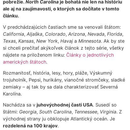
pobrežie.
North Carolina
je bohatá nie len na históriu
ale aj na zaujímavosti, o ktorých sa dočítate v tomto
článku.
V predchádzajúcich častiach sme sa venovali štátom:
California
,
Aljaška
,
Colorado
,
Arizona
,
Nevada
,
Florida
,
Texas
,
Kansas
,
New York
,
Havaj
a
Minnesota
. Ak by ste
si chceli prečítať akýkoľvek článok z tejto série, všetky
nájdete na priloženom linku:
Články o jednotlivých
amerických štátoch
.
Rozmanitosť, história, lesy, hory, pláže, Výskumný
trojuholník, Pepsi, hurikány, vianočné stromčeky, sladké
zemiaky – aj tak by sa dala charakterizovať Severná
Karolína.
Nachádza sa v
juhovýchodnej časti USA
. Susedí so
štátmi:
Georgia
,
South Carolina
,
Tennessee
,
Virginia
. Z
východnej strany ju obklopuje Atlantický oceán. Je
rozdelená na 100 krajov
.