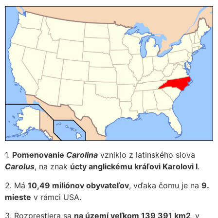
1.
Pomenovanie
Carolina
vzniklo z latinského slova
Carolus
, na znak
úcty anglickému kráľovi Karolovi I
.
2. Má
10,49 miliónov obyvateľov
, vďaka čomu je na
9.
mieste
v rámci USA.
3. Rozprestiera sa
na území veľkom 139 391 km2
, v