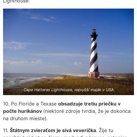
Lighthouse
.
Cape Hatteras Lighthouse
, najvyšší maják v USA
10. Po Floride a Texase
obsadzuje tretiu priečku v
počte hurikánov
(niektoré zdroje tvrdia, že je dokonca
na druhom mieste).
11.
Štátnym zvieraťom je sivá veverička
. Žije tu