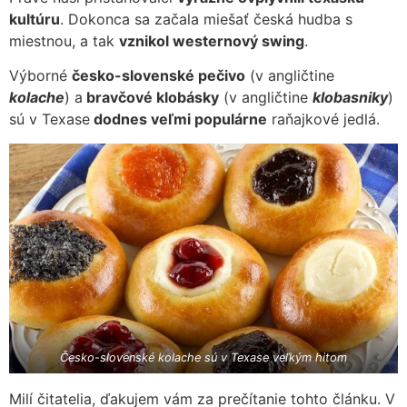
kultúru
. Dokonca sa začala miešať česká hudba s
miestnou, a tak
vznikol westernový swing
.
Výborné
česko-slovenské pečivo
(v angličtine
kolache
) a
bravčové klobásky
(v angličtine
klobasniky
)
sú v Texase
dodnes veľmi populárne
raňajkové jedlá.
Česko-slovenské kolache sú v Texase veľkým hitom
Milí čitatelia, ďakujem vám za prečítanie tohto článku. V