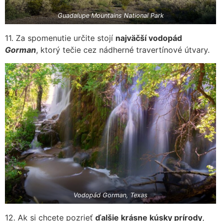
Guadalupe Mountains National Park
11. Za spomenutie určite stojí
najväčší vodopád
Gorman
, ktorý tečie cez nádherné travertínové útvary.
Vodopád Gorman, Texas
12. Ak si chcete pozrieť
ďalšie krásne kúsky prírody
,