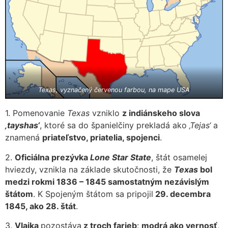
Texas, vyznačený červenou farbou, na mape USA
1. Pomenovanie
Texas
vzniklo
z indiánskeho slova
‚tayshas‘
, ktoré sa do španielčiny prekladá ako
‚Tejas‘
a
znamená
priateľstvo, priatelia, spojenci
.
2.
Oficiálna prezývka
Lone Star State
, štát osamelej
hviezdy, vznikla na základe skutočnosti, že
Texas
bol
medzi rokmi 1836 – 1845 samostatným nezávislým
štátom
. K Spojeným štátom sa pripojil
29. decembra
1845, ako 28. štát
.
3.
Vlajka
pozostáva
z troch farieb
:
modrá ako vernosť
,