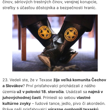
činov, sériových trestných činov, verejnej korupcie,
streľby s účasťou dôstojníka a bezpečnosti hraníc.
23. Vedeli ste, že v Texase
žije veľká komunita Čechov
a Slovákov
? Prví prisťahovalci prichádzali z nášho
územia
už v polovici 18. storočia
. Usádzali sa
najmä v
juhovýchodnej časti
. Priniesli so sebou
vlastné
kultúrne zvyky
– ľudové tance, jedlo, pivo či akordeón.
Práve naši prisťahovalci
výrazne ovplyvnili texaskú