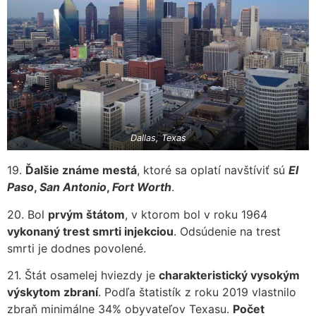
Dallas, Texas
19.
Ďalšie známe mestá
, ktoré sa oplatí navštíviť sú
El
Paso
,
San Antonio
,
Fort Worth
.
20. Bol
prvým štátom
, v ktorom bol v roku 1964
vykonaný trest smrti injekciou
. Odsúdenie na trest
smrti je dodnes povolené.
21. Štát osamelej hviezdy je
charakteristický vysokým
výskytom zbraní
. Podľa štatistík z roku 2019 vlastnilo
zbraň minimálne 34% obyvateľov Texasu.
Počet