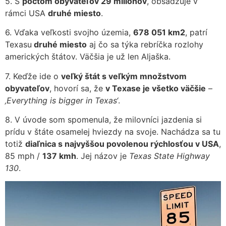
5. S
počtom obyvateľov 29 miliónov
, obsadzuje v
rámci USA
druhé miesto
.
6. Vďaka veľkosti svojho územia,
678 051 km2
, patrí
Texasu
druhé miesto
aj čo sa týka rebríčka rozlohy
amerických štátov. Väčšia je už len Aljaška.
7. Keďže ide o
veľký štát s veľkým množstvom
obyvateľov
, hovorí sa, že
v Texase je všetko väčšie
–
‚Everything is bigger in Texas‘
.
8. V úvode som spomenula, že milovníci jazdenia si
prídu v štáte osamelej hviezdy na svoje. Nachádza sa tu
totiž
diaľnica s najvyššou povolenou rýchlosťou v USA
,
85 mph /
137 kmh
. Jej názov je
Texas State Highway
130
.