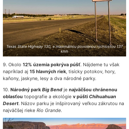
Texas State Highway 130, s maximálnou povolenou rýchlosťou 137
kmh
9. Okolo
12% územia pokrýva púšť
. Nájdeme tu však
napríklad aj
15 hlavných riek
, tisícky potokov, hory,
kaňony, jaskyne, lesy a dva národné parky.
10.
Národný park
Big Bend
je
najväčšou chránenou
oblasťou
topografie a ekológie
v púšti
Chihuahuan
Desert
. Názov parku je inšpirovaný veľkou zákrutou na
najväčšej rieke
Rio Grande
.