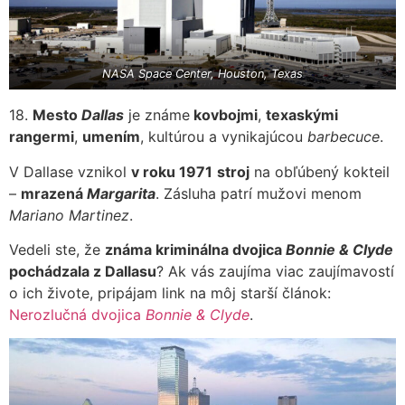
NASA Space Center, Houston, Texas
18.
Mesto
Dallas
je známe
kovbojmi
,
texaskými
rangermi
,
umením
, kultúrou a vynikajúcou
barbecuce
.
V Dallase vznikol
v roku 1971
stroj
na obľúbený kokteil
–
mrazená
Margarita
. Zásluha patrí mužovi menom
Mariano Martinez
.
Vedeli ste, že
známa kriminálna dvojica
Bonnie & Clyde
pochádzala z Dallasu
? Ak vás zaujíma viac zaujímavostí
o ich živote, pripájam link na môj starší článok:
Nerozlučná dvojica
Bonnie & Clyde
.