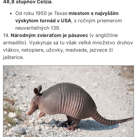
48,8 stupňov Celzia
.
Od roku 1950 je
Texas
miestom s najvyšším
výskytom tornád v USA
, s ročným priemerom
neuveriteľných 139.
14.
Národným zvieraťom je pásavec
(v angličtine
armadillo
). Vyskytuje sa tu však veľké množstvo druhov
vtákov, netopiere, užovky, medvede, jazvece či
jašterice.