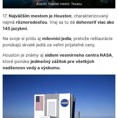
Austin, hlavné mesto Texasu
17.
Najväčším mestom je
Houston
, charakterizovaný
najmä
rôznorodosťou
. Vraj sa tu dá
dohovoriť viac ako
145 jazykmi
.
Na svoje si prídu aj
milovníci jedla
, pretože reštaurácie
ponúkajú skvelé jedlá za veľmi prijateľné ceny.
Houston
je známy aj
sídlom vesmírneho centra NASA
,
ktoré ponúka
jedinečný zážitok pre všetkých
nadšencov vedy a výskumu
.