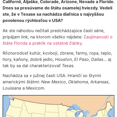
Californii, Aljaške, Colorade, Arizone, Nevade a Floride.
Dnes sa presúvame do štátu osamelej hviezdy. Vedeli
ste, že v Texase sa nachádza diaľnica s najvyššou
povolenou rýchlosťou v USA?
Ak ste náhodou nečítali predchádzajúce časti série,
pripájam link, na ktorom všetko nájdete:
Zaujímavosti o
štáte Florida a preklik na ostatné články
.
Rôznorodosť kultúr, kovboji, zbrane, farmy, ropa, teplo,
hory, kaňony, dobré jedlo,
Houston
,
El Paso
,
Dallas
… aj
tak by sa dal charakterizovať
Texa
s.
Nachádza sa v južnej časti USA. Hraničí so štyrmi
americkými štátmi:
New Mexico
,
Oklahoma
,
Arkansas
,
Louisiana
a Mexicom.