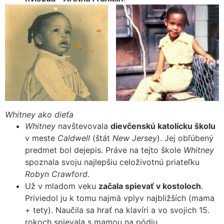
Whitney ako dieťa
Whitney
navštevovala
dievčenskú katolícku školu
v meste
Caldwell
(štát
New Jersey
). Jej obľúbený
predmet bol dejepis. Práve na tejto škole
Whitney
spoznala svoju najlepšiu celoživotnú priateľku
Robyn Crawford
.
Už v mladom veku
začala spievať v kostoloch
.
Priviedol ju k tomu najmä vplyv najbližších (mama
+ tety). Naučila sa hrať na klavíri a vo svojich 15.
rokoch spievala s mamou na pódiu.