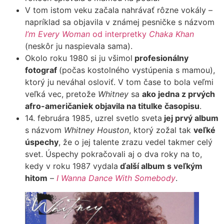
V tom istom veku začala nahrávať rôzne vokály –
napríklad sa objavila v známej pesničke s názvom
I’m Every Woman
od interpretky
Chaka Khan
(neskôr ju naspievala sama).
Okolo roku 1980 si ju všimol
profesionálny
fotograf
(počas kostolného vystúpenia s mamou),
ktorý ju neváhal osloviť. V tom čase to bola veľmi
veľká vec, pretože
Whitney
sa
ako jedna z prvých
afro-američaniek objavila na titulke časopisu
.
14. februára 1985, uzrel svetlo sveta
jej prvý album
s názvom
Whitney
Houston
, ktorý zožal tak
veľké
úspechy
, že o jej talente zrazu vedel takmer celý
svet. Úspechy pokračovali aj o dva roky na to,
kedy v roku 1987 vydala
ďalší album s veľkým
hitom
–
I Wanna Dance With Somebody
.