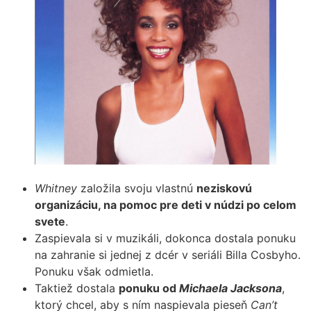
Whitney
založila svoju vlastnú
neziskovú
organizáciu, na pomoc pre deti v núdzi po celom
svete
.
Zaspievala si v muzikáli, dokonca dostala ponuku
na zahranie si jednej z dcér v seriáli Billa Cosbyho.
Ponuku však odmietla.
Taktiež dostala
ponuku od
Michaela Jacksona
,
ktorý chcel, aby s ním naspievala pieseň
Can’t