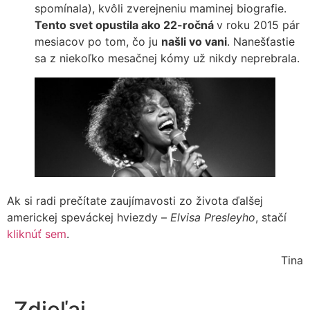
spomínala), kvôli zverejneniu maminej biografie.
Tento svet opustila ako 22-ročná
v roku 2015 pár
mesiacov po tom, čo ju
našli vo vani
. Nanešťastie
sa z niekoľko mesačnej kómy už nikdy neprebrala.
Ak si radi prečítate zaujímavosti zo života ďalšej
americkej speváckej hviezdy –
Elvisa Presleyho
, stačí
kliknúť sem
.
Tina
Zdieľaj