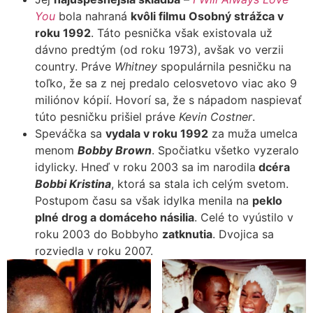
You
bola nahraná
kvôli filmu Osobný strážca v
roku 1992
. Táto pesnička však existovala už
dávno predtým (od roku 1973), avšak vo verzii
country. Práve
Whitney
spopulárnila pesničku na
toľko, že sa z nej predalo celosvetovo viac ako 9
miliónov kópií. Hovorí sa, že s nápadom naspievať
túto pesničku prišiel práve
Kevin Costner
.
Speváčka sa
vydala v roku 1992
za muža umelca
menom
Bobby Brown
. Spočiatku všetko vyzeralo
idylicky. Hneď v roku 2003 sa im narodila
dcéra
Bobbi Kristina
, ktorá sa stala ich celým svetom.
Postupom času sa však idylka menila na
peklo
plné drog a domáceho násilia
. Celé to vyústilo v
roku 2003 do Bobbyho
zatknutia
. Dvojica sa
rozviedla v roku 2007.