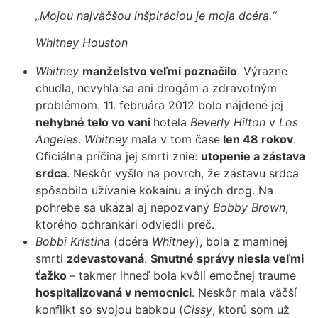
„Mojou najväčšou inšpiráciou je moja dcéra.“
Whitney Houston
Whitney
manželstvo veľmi poznačilo
. Výrazne
chudla, nevyhla sa ani drogám a zdravotným
problémom. 11. februára 2012 bolo nájdené jej
nehybné telo vo vani
hotela
Beverly Hilton
v
Los
Angeles
.
Whitney
mala v tom čase
len 48 rokov
.
Oficiálna príčina jej smrti znie:
utopenie a zástava
srdca
. Neskôr vyšlo na povrch, že zástavu srdca
spôsobilo užívanie kokaínu a iných drog. Na
pohrebe sa ukázal aj nepozvaný
Bobby Brown
,
ktorého ochrankári odviedli preč.
Bobbi Kristina
(dcéra
Whitney
), bola z maminej
smrti
zdevastovaná
.
Smutné správy niesla veľmi
ťažko
– takmer ihneď bola kvôli emočnej traume
hospitalizovaná v nemocnici
. Neskôr mala väčší
konflikt so svojou babkou (
Cissy
, ktorú som už