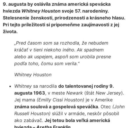
9. augusta by oslávila známa americká spevácka
hviezda
Whitney Houston
svoje 57. narodeniny.
Stelesnenie ženskosti, prirodzenosti a krásneho hlasu.
Pri tejto príležitosti si pripomeňme zaujímavosti z jej
života.
„Pred časom som sa rozhodla, že nebudem
kráčať v tieni niekoho iného. Ak spadnem
alebo ak uspejem, aspoň som urobila presne
podľa toho, čomu som verila.“
Whitney Houston
Whitney
sa narodila
do talentovanej rodiny 9.
augusta 1963
, v meste
Newark
(štát
New Jersey
).
Jej mama
(Emilly Cissi Houston)
je v Amerike
známa soulová a gospelová speváčka
. Otec
(John
Russell Houston)
slúžil v armáde, neskôr pôsobil
ako zabávač.
Jej tetou bola veľká americká
hviezda –
Aretha Franklin
.