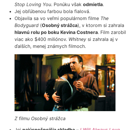
Stop Loving You
. Ponúku však
odmietla
.
Jej obľúbenou farbou bola fialová.
Objavila sa vo veľmi populárnom filme
The
Bodyguard
(
Osobný strážca
), v ktorom si zahrala
hlavnú rolu po boku Kevina Costnera
. Film zarobil
viac ako $400 miliónov.
Whitney
si zahrala aj v
ďalších, menej známych filmoch.
Z filmu Osobný strážca
Jej
najúspešnejšia skladba
–
I Will Always Love